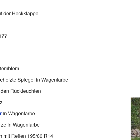
f der Heckklappe
9??
ttemblem
 beheizte Spiegel in Wagenfarbe
 den Rückleuchten
tz
r
in Wagenfarbe
rze in Wagenfarbe
n mit Reifen 195/60 R14