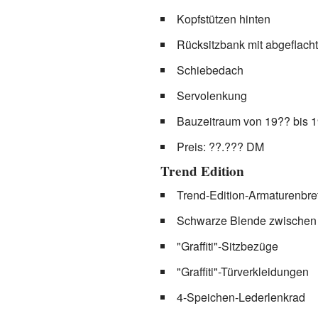
Kopfstützen hinten
Rücksitzbank mit abgeflach
Schiebedach
Servolenkung
Bauzeitraum von 19?? bis 
Preis: ??.??? DM
Trend Edition
Trend-Edition-Armaturenbr
Schwarze Blende zwischen
"Graffiti"-Sitzbezüge
"Graffiti"-Türverkleidungen
4-Speichen-Lederlenkrad