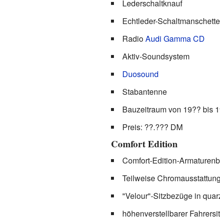
Lederschaltknauf
Echtleder-Schaltmanschette
Radio
Audi Gamma CD
Aktiv-Soundsystem
Duosound
Stabantenne
Bauzeitraum von 19?? bis 
Preis: ??.??? DM
Comfort Edition
Comfort-Edition-Armaturen
Teilweise Chromausstattun
"Velour"-Sitzbezüge in quar
höhenverstellbarer Fahrersi