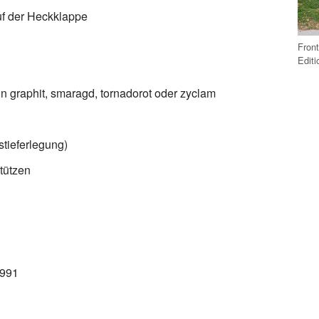
f der Heckklappe
Front
Editi
n graphit, smaragd, tornadorot oder zyclam
tieferlegung)
tützen
1991