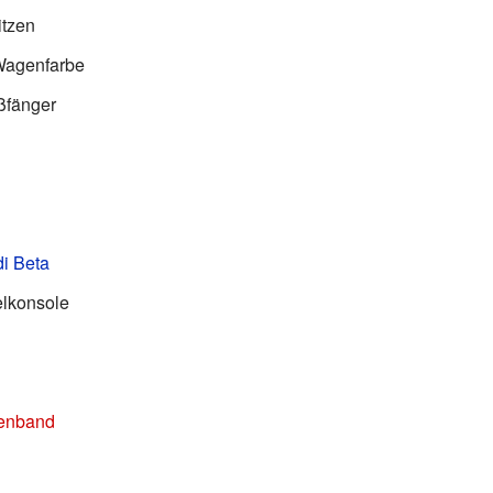
itzen
Wagenfarbe
ßfänger
i Beta
elkonsole
enband