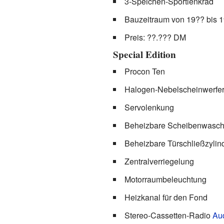
3-Speichen-Sportlenkrad
Bauzeitraum von 19?? bis 
Preis: ??.??? DM
Special Edition
Procon Ten
Halogen-Nebelscheinwerfe
Servolenkung
Beheizbare Scheibenwasc
Beheizbare Türschließzylind
Zentralverriegelung
Motorraumbeleuchtung
Heizkanal für den Fond
Stereo-Cassetten-Radio
Aud