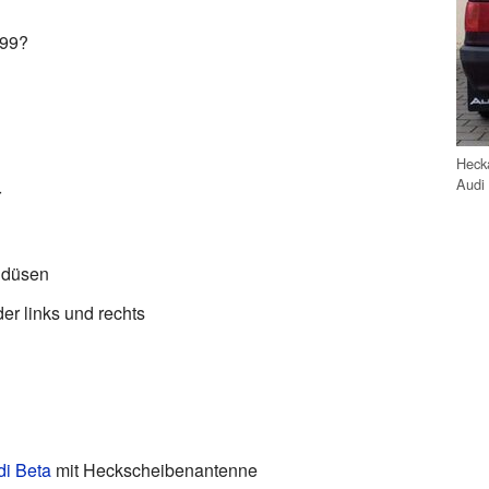
199?
Hecka
Audi
r
hdüsen
er links und rechts
i Beta
mit Heckscheibenantenne