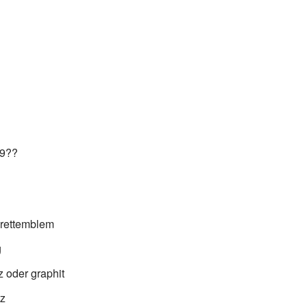
19??
brettemblem
g
z oder graphit
tz