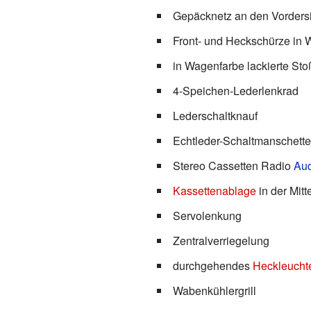
Gepäcknetz an den Vorders
Front- und Heckschürze in 
in Wagenfarbe lackierte Sto
4-Speichen-Lederlenkrad
Lederschaltknauf
Echtleder-Schaltmanschette
Stereo Cassetten Radio
Aud
Kassettenablage
in der Mitt
Servolenkung
Zentralverriegelung
durchgehendes
Heckleucht
Wabenkühlergrill