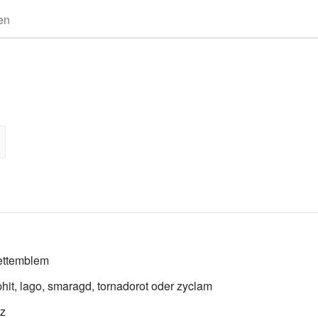
Seite beobachten
ettemblem
hit, lago, smaragd, tornadorot oder zyclam
tz