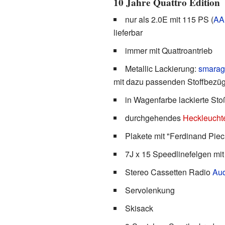
10 Jahre Quattro Edition
nur als 2.0E mit 115 PS (
AA
lieferbar
immer mit Quattroantrieb
Metallic Lackierung:
smaragd
mit dazu passenden Stoffbezü
in Wagenfarbe lackierte Sto
durchgehendes
Heckleucht
Plakete mit "Ferdinand Pie
7J x 15 Speedlinefelgen mi
Stereo Cassetten Radio
Aud
Servolenkung
Skisack