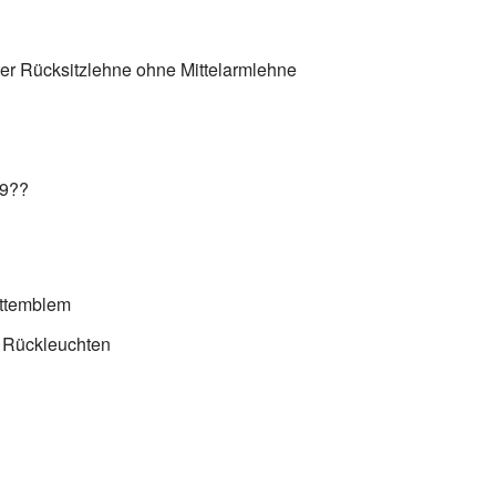
ter Rücksitzlehne ohne Mittelarmlehne
19??
ettemblem
 Rückleuchten