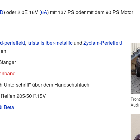
D
) oder 2.0E 16V (
6A
) mit 137 PS oder mit dem 90 PS Motor
-perleffekt
,
kristallsilber-metallic
und
Zyclam-Perleffekt
gen
ßfänger
enband
ch Unterschrift" über dem Handschuhfach
t Reifen 205/50 R15V
Front
Audi
i Beta