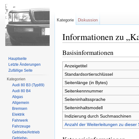
Kategorie
Diskussion
Informationen zu „K
Wechseln zu:
Navigation
,
Suche
Basisinformationen
Hauptseite
Letzte Änderungen
Anzeigetitel
Zufällige Seite
Standardsortierschlüssel
Kategorien
Seitenlänge (in Bytes)
Audi 80 B3 (Typ89)
Seitenkennnummer
Audi 80 B4
Abgas
Seiteninhaltssprache
Allgemein
Seiteninhaltsmodell
Bremsen
Elektrik
Indizierung durch Suchmaschinen
Fahrwerk
Anzahl der Weiterleitungen zu dieser 
Fahrzeuge
Getriebe/Antrieb
Getriebe-