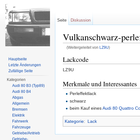
Seite
Diskussion
Vulkanschwarz-perlef
(Weitergeleitet von
LZ9U
)
Wechseln zu:
Navigation
,
Suche
Lackcode
Hauptseite
Letzte Änderungen
LZ9U
Zufällige Seite
Kategorien
Merkmale und Interessantes
Audi 80 B3 (Typ89)
Audi 80 B4
Perleffektlack
Abgas
schwarz
Allgemein
beim Kauf eines
Audi 80 Quattro C
Bremsen
Elektrik
Kategorie
:
Lack
Fahrwerk
Fahrzeuge
Getriebe/Antrieb
Getriebe-