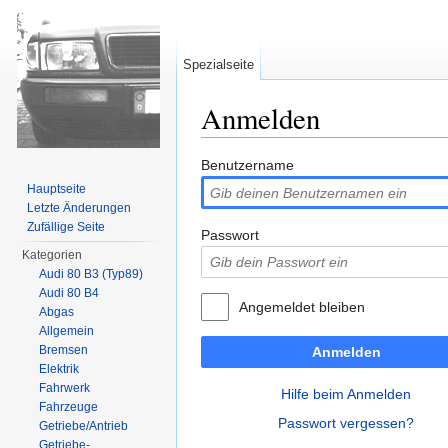
Spezialseite
Anmelden
Wechseln zu:
Navigation
,
Suche
Benutzername
Hauptseite
Letzte Änderungen
Zufällige Seite
Passwort
Kategorien
Audi 80 B3 (Typ89)
Audi 80 B4
Angemeldet bleiben
Abgas
Allgemein
Bremsen
Anmelden
Elektrik
Fahrwerk
Hilfe beim Anmelden
Fahrzeuge
Passwort vergessen?
Getriebe/Antrieb
Getriebe-