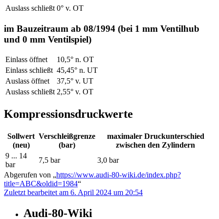
Auslass schließt
0° v. OT
im Bauzeitraum ab 08/1994 (bei 1 mm Ventilhub
und 0 mm Ventilspiel)
Einlass öffnet
10,5° n. OT
Einlass schließt
45,45° n. UT
Auslass öffnet
37,5° v. UT
Auslass schließt
2,55° v. OT
Kompressionsdruckwerte
Sollwert
Verschleißgrenze
maximaler Druckunterschied
(neu)
(bar)
zwischen den Zylindern
9 ... 14
7,5 bar
3,0 bar
bar
Abgerufen von „
https://www.audi-80-wiki.de/index.php?
title=ABC&oldid=1984
“
Zuletzt bearbeitet am 6. April 2024 um 20:54
Audi-80-Wiki