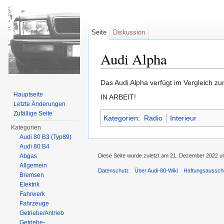
Seite
Diskussion
Audi Alpha
Wechseln zu:
Navigation
,
Suche
Das Audi Alpha verfügt im Vergleich z
Hauptseite
IN ARBEIT!
Letzte Änderungen
Zufällige Seite
Kategorien
:
Radio
Interieur
Kategorien
Audi 80 B3 (Typ89)
Audi 80 B4
Abgas
Diese Seite wurde zuletzt am 21. Dezember 2022 u
Allgemein
Datenschutz
Über Audi-80-Wiki
Haftungsaussch
Bremsen
Elektrik
Fahrwerk
Fahrzeuge
Getriebe/Antrieb
Getriebe-