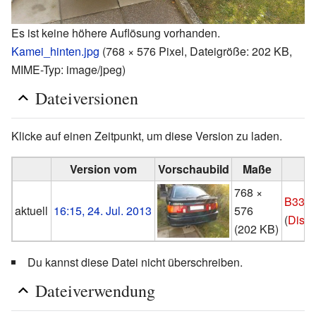
Es ist keine höhere Auflösung vorhanden.
Kamei_hinten.jpg
‎
(768 × 576 Pixel, Dateigröße: 202 KB,
MIME-Typ:
image/jpeg
)
Dateiversionen
Klicke auf einen Zeitpunkt, um diese Version zu laden.
Version vom
Vorschaubild
Maße
768 ×
B33L
aktuell
16:15, 24. Jul. 2013
576
(
Disku
(202 KB)
Du kannst diese Datei nicht überschreiben.
Dateiverwendung