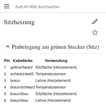
Sitzheizung
Pinbelegung am grünen Stecker (Sitz)
Pin
Kabelfarbe
Verwendung
1
gelb/schwarz
Sitzfläche (Heizelement)
2
schwarz/weiß
Temperatursensor
3
braun
Lehne (Heizelement)
4
braun/schwarz
Temperatursensor
5
braun/blau
Sitzfläche (Heizelement)
6
braun/blau
Lehne (Heizelement)