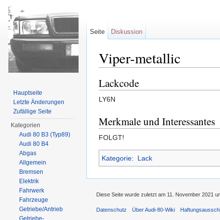
Seite
Diskussion
Viper-metallic
Wechseln zu:
Navigation
,
Suche
Lackcode
Hauptseite
LY6N
Letzte Änderungen
Zufällige Seite
Merkmale und Interessantes
Kategorien
Audi 80 B3 (Typ89)
FOLGT!
Audi 80 B4
Abgas
Kategorie
:
Lack
Allgemein
Bremsen
Elektrik
Fahrwerk
Diese Seite wurde zuletzt am 11. November 2021 u
Fahrzeuge
Getriebe/Antrieb
Datenschutz
Über Audi-80-Wiki
Haftungsaussch
Getriebe-