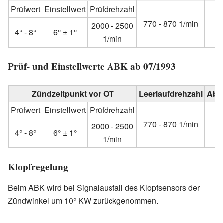
Prüfwert
Einstellwert
Prüfdrehzahl
770 - 870 1/min
6
2000 - 2500
4° - 8°
6° ± 1°
1/min
Prüf- und Einstellwerte ABK ab 07/1993
Zündzeitpunkt vor OT
Leerlaufdrehzahl
Abr
Prüfwert
Einstellwert
Prüfdrehzahl
770 - 870 1/min
6
2000 - 2500
4° - 8°
6° ± 1°
1/min
Klopfregelung
Beim ABK wird bei Signalausfall des Klopfsensors der
Zündwinkel um 10° KW zurückgenommen.